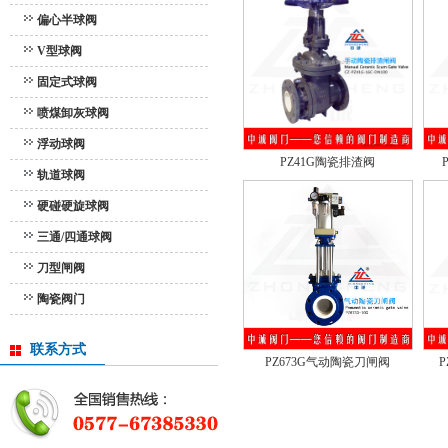
偏心半球阀
V型球阀
固定式球阀
喷煤卸灰球阀
浮动球阀
PZ41G陶瓷排渣阀
轨道球阀
硬碰硬旋球阀
三通/四通球阀
刀型闸阀
陶瓷阀门
联系方式
PZ673G气动陶瓷刀闸阀